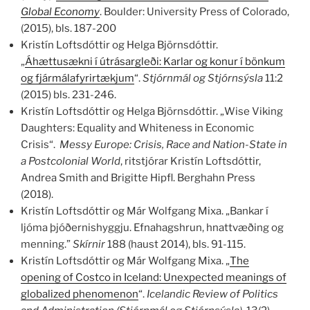
Global Economy
. Boulder: University Press of Colorado,
(2015), bls. 187-200
Kristín Loftsdóttir og Helga Björnsdóttir.
„
Áhættusækni í útrásargleði: Karlar og konur í bönkum
og fjármálafyrirtækjum
“.
Stjórnmál og Stjórnsýsla
11:2
(2015) bls. 231-246.
Kristín Loftsdóttir og Helga Björnsdóttir. „Wise Viking
Daughters: Equality and Whiteness in Economic
Crisis“.
Messy Europe: Crisis, Race and Nation-State in
a Postcolonial World
, ritstjórar Kristín Loftsdóttir,
Andrea Smith and Brigitte Hipfl. Berghahn Press
(2018).
Kristín Loftsdóttir og Már Wolfgang Mixa. „Bankar í
ljóma þjóðernishyggju. Efnahagshrun, hnattvæðing og
menning.”
Skírnir
188 (haust 2014), bls. 91-115.
Kristín Loftsdóttir og Már Wolfgang Mixa. „
The
opening of Costco in Iceland: Unexpected meanings of
globalized phenomenon
“.
Icelandic Review of Politics