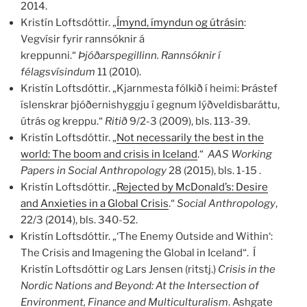
2014.
Kristín Loftsdóttir. „
Ímynd, ímyndun og útrásin
:
Vegvísir fyrir rannsóknir á
kreppunni.“
Þjóðarspegillinn. Rannsóknir í
félagsvísindum
11 (2010).
Kristín Loftsdóttir. „Kjarnmesta fólkið í heimi: Þrástef
íslenskrar þjóðernishyggju í gegnum lýðveldisbaráttu,
útrás og kreppu.“
Ritið
9/2-3 (2009), bls. 113-39.
Kristín Loftsdóttir. „
Not necessarily the best in the
world: The boom and crisis in Iceland
.“
AAS Working
Papers in Social Anthropology
28 (2015), bls. 1-15 .
Kristín Loftsdóttir. „
Rejected by McDonald’s: Desire
and Anxieties in a Global Crisis
.“
Social Anthropology
,
22/3 (2014), bls. 340-52.
Kristín Loftsdóttir. „‘The Enemy Outside and Within‘:
The Crisis and Imagening the Global in Iceland“. Í
Kristín Loftsdóttir og Lars Jensen (ritstj.)
Crisis in the
Nordic Nations and Beyond: At the Intersection of
Environment, Finance and Multiculturalism
. Ashgate