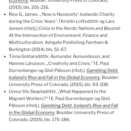
Economy
. Boulder: University Press of Colorado,
(2015), bls. 201-216.
Rice G., James. „‘Now is Necessity‘: Icelandic Charity
during the Crisis Years“. Í Kristín Loftsdóttir og Lars
Jensen (ritstj.)
Crisis in the Nordic Nations and Beyond:
At the Intersection of Environment, Finance and
Multiculturalism
. Ashgate Publishing Farnham &
Burlington (2014), bls. 51-67.
Tinna Grétarsdóttir, Ásmundur Ásmundsson, and
Hannes Lárusson. „Creativity and Crisis.“ Í E. Paul
Durrenberger og Gísli Pálsson (ritstj.).
Gambling Debt.
Iceland‘s Rise and Fall in the Global Economy
. Boulder:
University Press of Colorado, (2015), bls. 93-108.
Unnur Dís Skaptadóttir. „What Happened to the
Migrant Workers?“ Í E. Paul Durrenberger og Gísli
Pálsson (ritstj.).
Gambling Debt. Iceland‘s Rise and Fall
in the Global Economy
. Boulder: University Press of
Colorado, (2015), bls. 175-186.