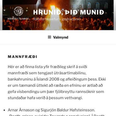
Fara
að
HRUNIÐ, ÞIÐ MUNIÐ
efni
Ráðstefnuvefur – gagnabanki
Valmynd
MANNFRÆÐI
Hér er að finna lista yfir fræðileg skrif á sviði
mannfræði sem tengjast útrásartímabilinu,
bankahruninu á Íslandi 2008 og afleiðingum þess. Ekki
er um tæmandi úttekt að ræða en efninu er ætlað að
gefa vísbendingu um þær fjölbreyttu rannsóknir sem
stundaðar hafa verið á þessum vettvangi.
Arnar Árnason og Sigurjón Baldur Hafsteinsson.