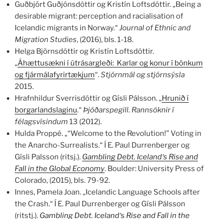
Guðbjört Guðjónsdóttir og Kristín Loftsdóttir. „Being a
desirable migrant: perception and racialisation of
Icelandic migrants in Norway.“
Journal of Ethnic and
Migration Studies
, (2016), bls. 1-18.
Helga Björnsdóttir og Kristín Loftsdóttir.
„
Áhættusækni í útrásargleði: Karlar og konur í bönkum
og fjármálafyrirtækjum
“.
Stjórnmál og stjórnsýsla
2015.
Hrafnhildur Sverrisdóttir og Gísli Pálsson. „
Hrunið í
borgarlandslaginu
.“
Þjóðarspegill. Rannsóknir í
félagsvísindum
13 (2012).
Hulda Proppé. „“Welcome to the Revolution!” Voting in
the Anarcho-Surrealists.“ Í E. Paul Durrenberger og
Gísli Palsson (ritsj.).
Gambling Debt. Iceland‘s Rise and
Fall in the Global Economy
. Boulder: University Press of
Colorado, (2015), bls. 79-92.
Innes, Pamela Joan. „Icelandic Language Schools after
the Crash.“ Í E. Paul Durrenberger og Gísli Pálsson
(ritstj.).
Gambling Debt. Iceland‘s Rise and Fall in the