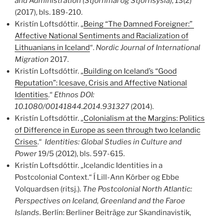
and Administration (Stjórnmál og Stjórnsýsla)
, 13(2)
(2017), bls. 189-210.
Kristín Loftsdóttir. „
Being “The Damned Foreigner:”
Affective National Sentiments and Racialization of
Lithuanians in Iceland
“.
Nordic Journal of International
Migration
2017.
Kristín Loftsdóttir. „
Building on Iceland’s “Good
Reputation”: Icesave, Crisis and Affective National
Identities
.“
Ethnos
DOI:
10.1080/00141844.2014.931327
(2014).
Kristín Loftsdóttir. „
Colonialism at the Margins: Politics
of Difference in Europe as seen through two Icelandic
Crises
.“
Identities: Global Studies in Culture and
Power
19/5 (2012), bls. 597-615.
Kristín Loftsdóttir. „Icelandic Identities in a
Postcolonial Context.“ Í Lill-Ann Körber og Ebbe
Volquardsen (ritsj.).
The Postcolonial North Atlantic:
Perspectives on Iceland, Greenland and the Faroe
Islands
. Berlín: Berliner Beiträge zur Skandinavistik,