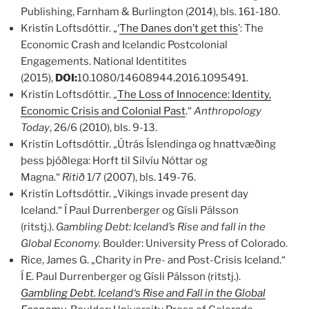
Publishing, Farnham & Burlington (2014), bls. 161-180.
Kristín Loftsdóttir. „‘
The Danes don’t get this
’: The
Economic Crash and Icelandic Postcolonial
Engagements. National Identitites
(2015),
DOI:
10.1080/14608944.2016.1095491.
Kristín Loftsdóttir. „
The Loss of Innocence: Identity,
Economic Crisis and Colonial Past
.“
Anthropology
Today
, 26/6 (2010), bls. 9-13.
Kristín Loftsdóttir. „Útrás Íslendinga og hnattvæðing
þess þjóðlega: Horft til Silvíu Nóttar og
Magna.“
Ritið
1/7 (2007), bls. 149-76.
Kristín Loftsdóttir. „Vikings invade present day
Iceland.“ Í Paul Durrenberger og Gísli Pálsson
(ritstj.).
Gambling Debt: Iceland’s Rise and fall in the
Global Economy.
Boulder: University Press of Colorado.
Rice, James G. „Charity in Pre- and Post-Crisis Iceland.“
Í E. Paul Durrenberger og Gísli Pálsson (ritstj.).
Gambling Debt. Iceland‘s Rise and Fall in the Global