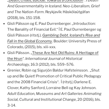
„
Death, crises, suicide: Towards a conclusion
“. Í
Death
And Governmentality in Iceland. Neo-Liberalism,
Grief
and The Nation-Form
. Reykjavík: Háskólaútgáfan
(2018), bls. 151-158.
Gísli Pálsson og E. Paul Durrenberger. „Introduction:
The Banality of Financial Evil.“ Í E. Paul Durrenberger og
Gísli Pálsson (ritstj.).
Gambling Debt. Iceland‘s Rise and
Fall in the Global Economy
. Boulder: University Press of
Colorado, (2015), bls. xiii-xxx.
Gísli Pálsson. „
These Are Not Old Ruins: A Heritage of
the Hrun
“. International Journal of Historical
Archaeology
, 16:3 (2012), bls. 559–576.
Grenier, Robin og Sigurjón Baldur Hafsteinsson. „Shut
up and Be Quiet! Promotion of Critical Public Pedagogy
and the 2008 Financial Crisis“. Í (ritstj.) Darlene E.
Clover, Kathy Sanford, Lorraine Bell og Kay Johnson.
Adult Education, Museums and Art Galleries Animating
Social, Cultural and Institutional Change
, 20 (2016), bls.
3-14.