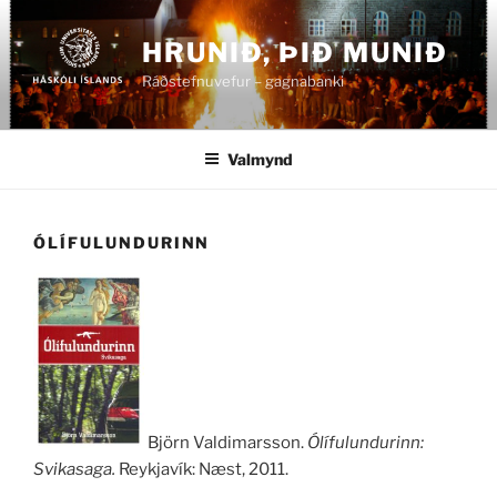
Fara
að
HRUNIÐ, ÞIÐ MUNIÐ
efni
Ráðstefnuvefur – gagnabanki
Valmynd
ÓLÍFULUNDURINN
Björn Valdimarsson.
Ólífulundurinn:
Svikasaga.
Reykjavík: Næst, 2011.