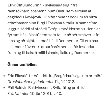
Efni:
Ólífulundurinn – svikasaga segir frá
rannsóknarblaðamanninum Ólínu sem errekin af
dagblaði í Reykjavík. Hún fær óvænt boð um að hitta
athafnamanninn Birgi í Toskana á Ítalíu. Á sama tíma
leggur Höddi af stað til Evrópu með Norrænu. Hann er
fyrrum háskólastúdent sem tekur að sér smáverkefni
eins og að skjótast með bíl til Danmerkur. Öll eru þau
leikendur í óvæntri atburðarás sem leiðir lesendur
fram og til baka á milli Íslands, Ítalíu og Danmerkur.
Önnur umfjöllun:
Erla Elíasdóttir Völudóttir.
„Bragðdauf saga um hrunið.“
Druslubækur og doðrantar
11. júlí 2012.
Páll Baldvin Baldvinsson.
„Svik, tál og prettir.“
Fréttatíminn
10. júní 2011, s. 40.