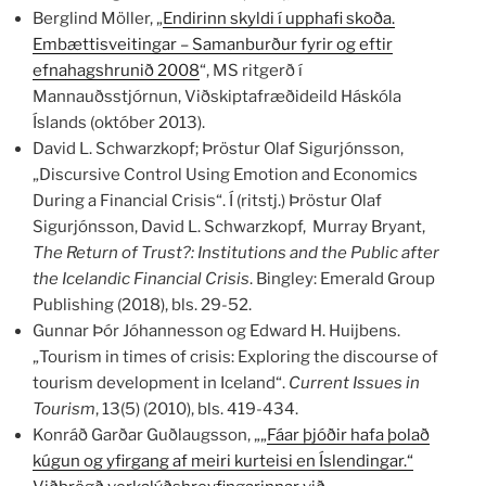
Berglind Möller, „
Endirinn skyldi í upphafi skoða.
Embættisveitingar – Samanburður fyrir og eftir
efnahagshrunið 2008
“, MS ritgerð í
Mannauðsstjórnun, Viðskiptafræðideild Háskóla
Íslands (október 2013).
David L. Schwarzkopf; Þröstur Olaf Sigurjónsson,
„Discursive Control Using Emotion and Economics
During a Financial Crisis“. Í (ritstj.) Þröstur Olaf
Sigurjónsson, David L. Schwarzkopf, Murray Bryant,
The Return of Trust?: Institutions and the Public after
the Icelandic Financial Crisis
. Bingley: Emerald Group
Publishing (2018), bls. 29-52.
Gunnar Þór Jóhannesson og Edward H. Huijbens.
„Tourism in times of crisis: Exploring the discourse of
tourism development in Iceland“.
Current Issues in
Tourism
, 13(5) (2010), bls. 419-434.
Konráð Garðar Guðlaugsson, „„
Fáar þjóðir hafa þolað
kúgun og yfirgang af meiri kurteisi en Íslendingar.“