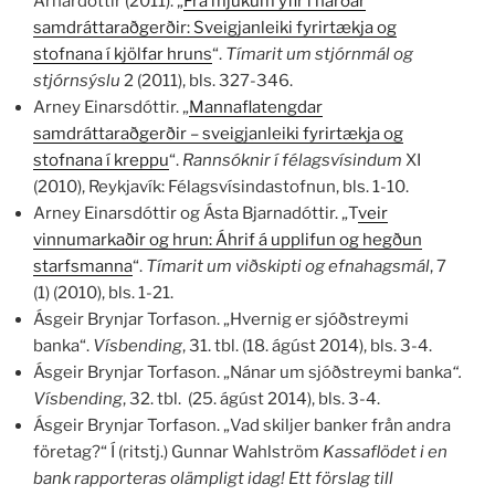
Arnardóttir (2011). „
Frá mjúkum yfir í harðar
samdráttaraðgerðir: Sveigjanleiki fyrirtækja og
stofnana í kjölfar hruns
“.
Tímarit um stjórnmál og
stjórnsýslu
2 (2011), bls. 327-346.
Arney Einarsdóttir. „
Mannaflatengdar
samdráttaraðgerðir – sveigjanleiki fyrirtækja og
stofnana í kreppu
“.
Rannsóknir í félagsvísindum
XI
(2010), Reykjavík: Félagsvísindastofnun, bls. 1-10.
Arney Einarsdóttir og Ásta Bjarnadóttir. „T
veir
vinnumarkaðir og hrun: Áhrif á upplifun og hegðun
starfsmanna
“.
Tímarit um viðskipti og efnahagsmál
, 7
(1) (2010), bls. 1-21.
Ásgeir Brynjar Torfason. „Hvernig er sjóðstreymi
banka“.
Vísbending
, 31. tbl. (18. ágúst 2014), bls. 3-4.
Ásgeir Brynjar Torfason. „Nánar um sjóðstreymi banka
“.
Vísbending
, 32. tbl. (25. ágúst 2014), bls. 3-4.
Ásgeir Brynjar Torfason. „Vad skiljer banker från andra
företag?“ Í (ritstj.) Gunnar Wahlström
Kassaflödet i en
bank rapporteras olämpligt idag! Ett förslag till