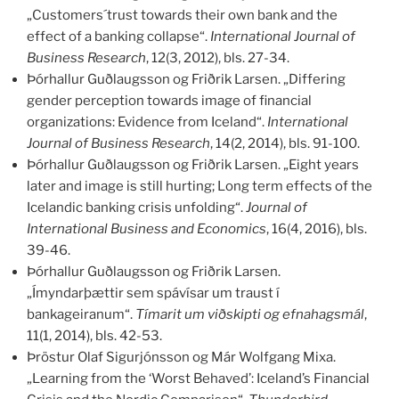
„Customers´trust towards their own bank and the
effect of a banking collapse“.
International Journal of
Business Research
, 12(3, 2012), bls. 27-34.
Þórhallur Guðlaugsson og Friðrik Larsen. „Differing
gender perception towards image of financial
organizations: Evidence from Iceland“.
International
Journal of Business Research
, 14(2, 2014), bls. 91-100.
Þórhallur Guðlaugsson og Friðrik Larsen. „Eight years
later and image is still hurting; Long term effects of the
Icelandic banking crisis unfolding“.
Journal of
International Business and Economics
, 16(4, 2016), bls.
39-46.
Þórhallur Guðlaugsson og Friðrik Larsen.
„Ímyndarþættir sem spávísar um traust í
bankageiranum“.
Tímarit um viðskipti og efnahagsmál
,
11(1, 2014), bls. 42-53.
Þröstur Olaf Sigurjónsson og Már Wolfgang Mixa.
„Learning from the ‘Worst Behaved’: Iceland’s Financial