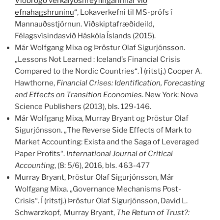
Viðbrögð verkalýðshreyfingarinnar við
efnahagshruninu
“, Lokaverkefni til MS-prófs í
Mannauðsstjórnun. Viðskiptafræðideild,
Félagsvísindasvið Háskóla Íslands (2015).
Már Wolfgang Mixa og Þröstur Olaf Sigurjónsson.
„Lessons Not Learned : Iceland’s Financial Crisis
Compared to the Nordic Countries“. Í (ritstj.) Cooper A.
Hawthorne,
Financial Crises: Identification, Forecasting
and Effects on Transition Economies
. New York: Nova
Science Publishers (2013), bls. 129-146.
Már Wolfgang Mixa, Murray Bryant og Þröstur Olaf
Sigurjónsson. „The Reverse Side Effects of Mark to
Market Accounting: Exista and the Saga of Leveraged
Paper Profits“.
International Journal of Critical
Accounting
, (8: 5/6), 2016, bls. 463-477
Murray Bryant, Þröstur Olaf Sigurjónsson, Már
Wolfgang Mixa. „Governance Mechanisms Post-
Crisis“. Í (ritstj.) Þröstur Olaf Sigurjónsson, David L.
Schwarzkopf, Murray Bryant,
The Return of Trust?: