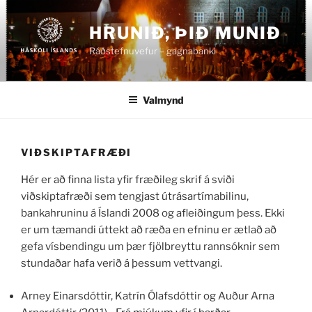
Fara
að
HRUNIÐ, ÞIÐ MUNIÐ
efni
Ráðstefnuvefur – gagnabanki
Valmynd
VIÐSKIPTAFRÆÐI
Hér er að finna lista yfir fræðileg skrif á sviði
viðskiptafræði sem tengjast útrásartímabilinu,
bankahruninu á Íslandi 2008 og afleiðingum þess. Ekki
er um tæmandi úttekt að ræða en efninu er ætlað að
gefa vísbendingu um þær fjölbreyttu rannsóknir sem
stundaðar hafa verið á þessum vettvangi.
Arney Einarsdóttir, Katrín Ólafsdóttir og Auður Arna