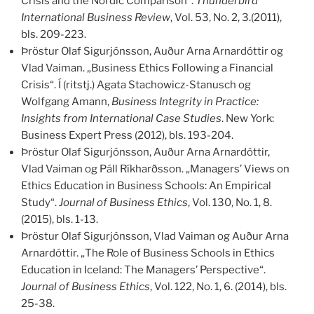
Crisis and the Nordic Comparison“.
Thunderbird
International Business Review
, Vol. 53, No. 2, 3.(2011),
bls. 209-223.
Þröstur Olaf Sigurjónsson, Auður Arna Arnardóttir og
Vlad Vaiman. „Business Ethics Following a Financial
Crisis“. Í (ritstj.) Agata Stachowicz-Stanusch og
Wolfgang Amann,
Business Integrity in Practice:
Insights from International Case Studies
. New York:
Business Expert Press (2012), bls. 193-204.
Þröstur Olaf Sigurjónsson, Auður Arna Arnardóttir,
Vlad Vaiman og Páll Ríkharðsson. „Managers’ Views on
Ethics Education in Business Schools: An Empirical
Study“.
Journal of Business Ethics
, Vol. 130, No. 1, 8.
(2015), bls. 1-13.
Þröstur Olaf Sigurjónsson, Vlad Vaiman og Auður Arna
Arnardóttir. „The Role of Business Schools in Ethics
Education in Iceland: The Managers’ Perspective“.
Journal of Business Ethics
, Vol. 122, No. 1, 6. (2014), bls.
25-38.