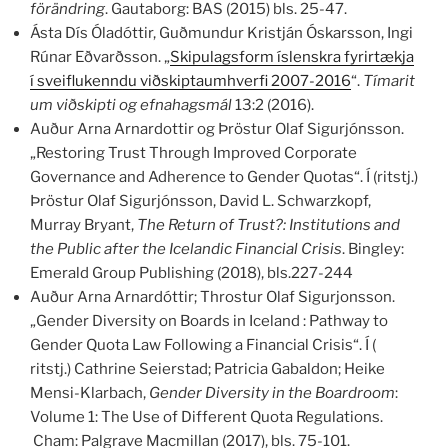
förändring
. Gautaborg: BAS (2015) bls. 25-47.
Ásta Dís Óladóttir, Guðmundur Kristján Óskarsson, Ingi
Rúnar Eðvarðsson. „
Skipulagsform íslenskra fyrirtækja
í sveiflukenndu viðskiptaumhverfi 2007-2016
“.
Tímarit
um viðskipti og efnahagsmál
13:2 (2016).
Auður Arna Arnardottir og Þröstur Olaf Sigurjónsson.
„Restoring Trust Through Improved Corporate
Governance and Adherence to Gender Quotas“. Í (ritstj.)
Þröstur Olaf Sigurjónsson, David L. Schwarzkopf,
Murray Bryant,
The Return of Trust?: Institutions and
the Public after the Icelandic Financial Crisis
. Bingley:
Emerald Group Publishing (2018), bls.227-244
Auður Arna Arnardóttir; Throstur Olaf Sigurjonsson.
„Gender Diversity on Boards in Iceland : Pathway to
Gender Quota Law Following a Financial Crisis“. Í (
ritstj.) Cathrine Seierstad; Patricia Gabaldon; Heike
Mensi-Klarbach,
Gender Diversity in the Boardroom
:
Volume 1: The Use of Different Quota Regulations.
Cham: Palgrave Macmillan (2017), bls. 75-101.