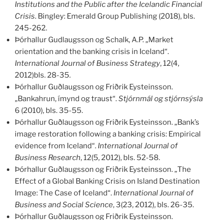
Institutions and the Public after the Icelandic Financial
Crisis
. Bingley: Emerald Group Publishing (2018), bls.
245-262.
Þórhallur Gudlaugsson og Schalk, A.P. „Market
orientation and the banking crisis in Iceland“.
International Journal of Business Strategy
, 12(4,
2012)bls. 28-35.
Þórhallur Guðlaugsson og Friðrik Eysteinsson.
„Bankahrun, ímynd og traust“.
Stjórnmál og stjórnsýsla
6 (2010), bls. 35-55.
Þórhallur Guðlaugsson og Friðrik Eysteinsson. „Bank’s
image restoration following a banking crisis: Empirical
evidence from Iceland“.
International Journal of
Business Research
, 12(5, 2012), bls. 52-58.
Þórhallur Guðlaugsson og Friðrik Eysteinsson. „The
Effect of a Global Banking Crisis on Island Destination
Image: The Case of Iceland“.
International Journal of
Business and Social Science
, 3(23, 2012), bls. 26-35.
Þórhallur Guðlaugsson og Friðrik Eysteinsson.