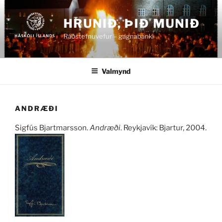
Fara
að
HRUNIÐ, ÞIÐ MUNIÐ
efni
Ráðstefnuvefur – gagnabanki
Valmynd
ANDRÆÐI
Sigfús Bjartmarsson.
Andræði
. Reykjavík: Bjartur, 2004.