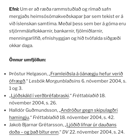
Efni:
Um er að ræða rammstuðlað og rímað safn
mergjaðs heimsósómakveðskapar þar sem tekist er á
við íslenskan samtíma. Meðal þess sem ber á góma eru
stjórnmálaflokkarnir, bankarnir, fjölmiðlarnir,
menningarlífið, efnishyggjan og hið tvöfalda siðgæði
okkar daga.
Önnur umfjöllun:
Þröstur Helgason, „
Framleiðsla á óánægju hefur verið
ófrægð
.“
Lesbók Morgunblaðsins
6. nóvember 2004, s.
1 og 3.
„
Ljóðskáld í verðbréfabraski
.“
Fréttablaðið
18.
nóvember 2004, s. 26.
Halldór Guðmundsson, „
Andróður gegn skipulagðri
hamingju
.“
Fréttablaðið
18. nóvember 2004, s. 42.
Jakob Bjarnar Grétarsson, „
Ljóðið lifnar úr dauðans
doða – og það bítur enn
.“
DV
22. nóvember 2004, s. 24.