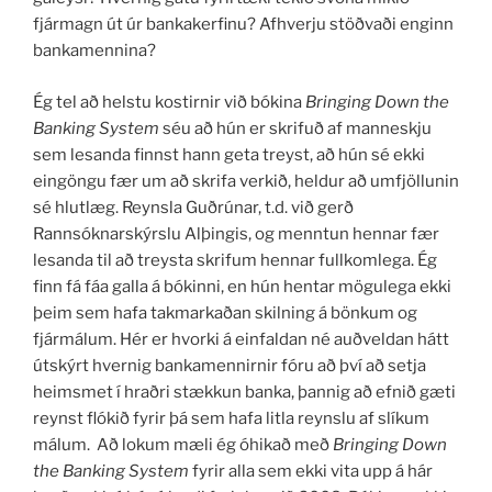
fjármagn út úr bankakerfinu? Afhverju stöðvaði enginn
bankamennina?
Ég tel að helstu kostirnir við bókina
Bringing Down the
Banking System
séu að hún er skrifuð af manneskju
sem lesanda finnst hann geta treyst, að hún sé ekki
eingöngu fær um að skrifa verkið, heldur að umfjöllunin
sé hlutlæg. Reynsla Guðrúnar, t.d. við gerð
Rannsóknarskýrslu Alþingis, og menntun hennar fær
lesanda til að treysta skrifum hennar fullkomlega. Ég
finn fá fáa galla á bókinni, en hún hentar mögulega ekki
þeim sem hafa takmarkaðan skilning á bönkum og
fjármálum. Hér er hvorki á einfaldan né auðveldan hátt
útskýrt hvernig bankamennirnir fóru að því að setja
heimsmet í hraðri stækkun banka, þannig að efnið gæti
reynst flókið fyrir þá sem hafa litla reynslu af slíkum
málum. Að lokum mæli ég óhikað með
Bringing Down
the Banking System
fyrir alla sem ekki vita upp á hár