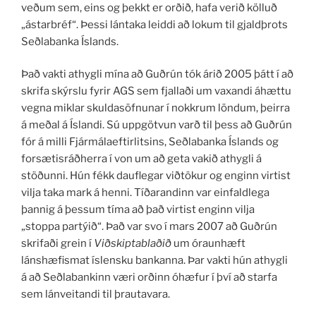
veðum sem, eins og þekkt er orðið, hafa verið kölluð
„ástarbréf“. Þessi lántaka leiddi að lokum til gjaldþrots
Seðlabanka Íslands.
Það vakti athygli mína að Guðrún tók árið 2005 þátt í að
skrifa skýrslu fyrir AGS sem fjallaði um vaxandi áhættu
vegna miklar skuldasöfnunar í nokkrum löndum, þeirra
á meðal á Íslandi. Sú uppgötvun varð til þess að Guðrún
fór á milli Fjármálaeftirlitsins, Seðlabanka Íslands og
forsætisráðherra í von um að geta vakið athygli á
stöðunni. Hún fékk dauflegar viðtökur og enginn virtist
vilja taka mark á henni. Tíðarandinn var einfaldlega
þannig á þessum tíma að það virtist enginn vilja
„stoppa partýið“. Það var svo í mars 2007 að Guðrún
skrifaði grein í
Viðskiptablaðið
um óraunhæft
lánshæfismat íslensku bankanna. Þar vakti hún athygli
á að Seðlabankinn væri orðinn óhæfur í því að starfa
sem lánveitandi til þrautavara.