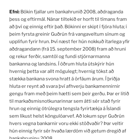
Efni:
Bókin fjallar um bankahrunið 2008, aðdraganda
þess og eftirmál. Nánar tiltekið er horft til tímans fram
að því og einnig eftir það. Bókinni er skipt í fjóra hluta; í
þeim fyrsta greinir Guðrún frá vangaveltum sínum og
upplifun fyrir hrun. Því næst fer hún nokkuð ítarlega yfir
aðdragandann (frá 15. september 2008) fram að hruni
og rekur ferðir, samtöl og fundi stjórnarmanna
bankanna og landsins. Í öðrum hluta útskýrir hún
hvernig þetta var allt mögulegt; hvernig tókst að
stækka bankana svona hratt á örfáum árum. Í þriðja
hluta er reynt að svara því afhverju bankamennirnir
gengu fram með þeim hætti sem þeir gerðu. Þar er litið
til markaðsmisnotkunarinnar sem átti sér stað fyrir
hrun og einnig ótrúlegra tengsla fyrirtækja á Íslandi
sem líkust helst köngulóarvef. Að lokum spyr Guðrún
hvers vegna bankarnir voru ekki stöðvaðir? Þar veltir
hún einnig fyrir sér hvaða lærdóm við getum dregið af
bankahruninu 2008.