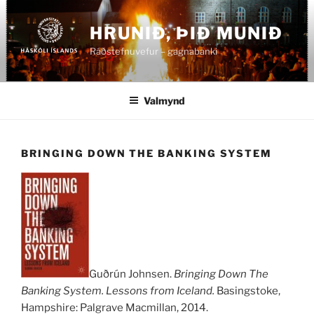
Fara
að
HRUNIÐ, ÞIÐ MUNIÐ
efni
Ráðstefnuvefur – gagnabanki
Valmynd
BRINGING DOWN THE BANKING SYSTEM
Guðrún Johnsen.
Bringing Down The
Banking System. Lessons from Iceland.
Basingstoke,
Hampshire: Palgrave Macmillan, 2014.