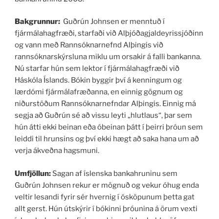
Bakgrunnur:
Guðrún Johnsen er menntuð í
fjármálahagfræði, starfaði við Alþjóðagjaldeyrissjóðinn
og vann með Rannsóknarnefnd Alþingis við
rannsóknarskýrsluna miklu um orsakir á falli bankanna.
Nú starfar hún sem lektor í fjármálahagfræði við
Háskóla Íslands. Bókin byggir því á kenningum og
lærdómi fjármálafræðanna, en einnig gögnum og
niðurstöðum Rannsóknarnefndar Alþingis. Einnig má
segja að Guðrún sé að vissu leyti „hlutlaus“, þar sem
hún átti ekki beinan eða óbeinan þátt í þeirri þróun sem
leiddi til hrunsins og því ekki hægt að saka hana um að
verja ákveðna hagsmuni.
Umfjöllun:
Sagan af íslenska bankahruninu sem
Guðrún Johnsen rekur er mögnuð og vekur óhug enda
veltir lesandi fyrir sér hvernig í ósköpunum þetta gat
allt gerst. Hún útskýrir í bókinni þróunina á örum vexti