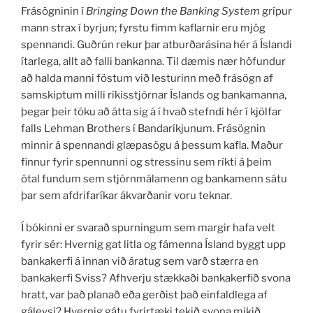
Frásögninin í
Bringing Down the Banking System
grípur
mann strax í byrjun; fyrstu fimm kaflarnir eru mjög
spennandi. Guðrún rekur þar atburðarásina hér á Íslandi
ítarlega, allt að falli bankanna. Til dæmis nær höfundur
að halda manni föstum við lesturinn með frásögn af
samskiptum milli ríkisstjórnar Íslands og bankamanna,
þegar þeir tóku að átta sig á í hvað stefndi hér í kjölfar
falls Lehman Brothers í Bandaríkjunum. Frásögnin
minnir á spennandi glæpasögu á þessum kafla. Maður
finnur fyrir spennunni og stressinu sem ríkti á þeim
ótal fundum sem stjórnmálamenn og bankamenn sátu
þar sem afdrifaríkar ákvarðanir voru teknar.
Í bókinni er svarað spurningum sem margir hafa velt
fyrir sér: Hvernig gat litla og fámenna Ísland byggt upp
bankakerfi á innan við áratug sem varð stærra en
bankakerfi Sviss? Afhverju stækkaði bankakerfið svona
hratt, var það planað eða gerðist það einfaldlega af
gáleysi? Hvernig gátu fyrirtæki tekið svona mikið