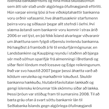
íslenska bankakerfisins og hina mikla skuldasöfnun
sem átti sér stað undir algjörlega ófullnægjandi eftirliti.
Hún varpar einnig ljósi á hve viðskiptahættir bankanna
voru orðnir vafasamir, hve áhættusæknir starfsmenn
þeirra voru og siðlausir þegar allt stefndi í óefni. Því
slæma ástandi sem bankarnir voru komnir í strax árið
2006 er vel lýst, en þá fékk Ísland alvarlegar viðvaranir
um áhættuna sem fylgdi ofþenslu innlendu bankanna.
Þá hægðist á framboði á fé til endurfjármögnunar, en
Landsbankinn og Kaupþing reyndu í staðinn að bjarga
sér með söfnun sparifjár frá almenningi í Bretlandi og
síðar fleiri löndum með Icesave og Edge reikningunum.
Það var svo haustið 2007 þegar þessi áhætta varð að
köldum veruleika og markaðirnir lokuðust. Skuldir
bankanna hækkuðu, hlutabréfavísitalan lækkaði og
gengi íslensku krónunnar tók skömmu síðar að lækka.
Þessi þróun var stöðug fram til sumarsins 2008. Til að
bæta gráu ofan á svart sóttu bankarnir lán til
Seðlabanka Íslands gegn algjörlega ófullnægjandi