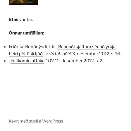
Efni:
vantar.
Önnur umfjöllun:
Friðrika Benónýsdóttir, „
Bannaði sjálfum sér að yrkja
fleiri pólitísk ljóð
.“
Fréttablaðið
3. desember 2012, s. 16.
„
Fullkomin aftaka
.“
DV
12. desember 2012, s. 2.
Keyrt með stolti á WordPress