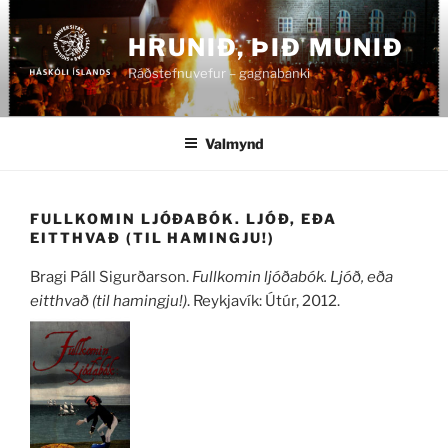
Fara
að
HRUNIÐ, ÞIÐ MUNIÐ
efni
Ráðstefnuvefur – gagnabanki
Valmynd
FULLKOMIN LJÓÐABÓK. LJÓÐ, EÐA
EITTHVAÐ (TIL HAMINGJU!)
Bragi Páll Sigurðarson.
Fullkomin ljóðabók. Ljóð, eða
eitthvað (til hamingju!)
. Reykjavík: Útúr, 2012.