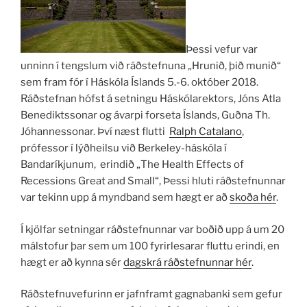
Þessi vefur var
unninn í tengslum við ráðstefnuna „Hrunið, þið munið“
sem fram fór í Háskóla Íslands 5.-6. október 2018.
Ráðstefnan hófst á setningu Háskólarektors, Jóns Atla
Benediktssonar og ávarpi forseta Íslands, Guðna Th.
Jóhannessonar. Því næst flutti
Ralph Catalano
,
prófessor í lýðheilsu við Berkeley-háskóla í
Bandaríkjunum, erindið „The Health Effects of
Recessions Great and Small“, Þessi hluti ráðstefnunnar
var tekinn upp á myndband sem hægt er að
skoða hér
.
Í kjölfar setningar ráðstefnunnar var boðið upp á um 20
málstofur þar sem um 100 fyrirlesarar fluttu erindi, en
hægt er að kynna sér
dagskrá ráðstefnunnar hér
.
Ráðstefnuvefurinn er jafnframt gagnabanki sem gefur