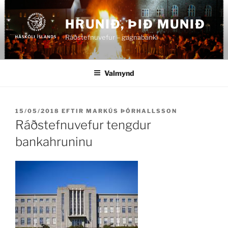
Fara
að
HRUNIÐ, ÞIÐ MUNIÐ
efni
Ráðstefnuvefur – gagnabanki
Valmynd
BIRT
15/05/2018
EFTIR
MARKÚS ÞÓRHALLSSON
ÞANN
Ráðstefnuvefur tengdur
bankahruninu