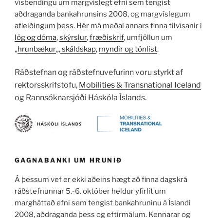
vísbendingu um margvíslegt efni sem tengist
aðdraganda bankahrunsins 2008, og margvíslegum
afleiðingum þess. Hér má meðal annars finna tilvísanir í
lög og dóma
,
skýrslur
,
fræðiskrif
, umfjöllun um
„
hrunbækur
„,
skáldskap
,
myndir og tónlist
.
Ráðstefnan og ráðstefnuvefurinn voru styrkt af
rektorsskrifstofu,
Mobilities & Transnational Iceland
og Rannsóknarsjóði Háskóla Íslands.
GAGNABANKI UM HRUNIÐ
Á þessum vef er ekki aðeins hægt að finna dagskrá
ráðstefnunnar 5.-6. október heldur yfirlit um
margháttað efni sem tengist bankahruninu á Íslandi
2008, aðdraganda þess og eftirmálum. Kennarar og